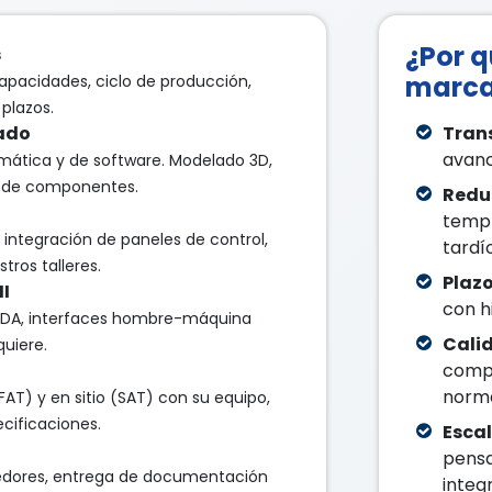
¿Por q
s
marca 
apacidades, ciclo de producción,
plazos.
lado
Tran
avanc
umática y de software. Modelado 3D,
n de componentes.
Redu
tempr
integración de paneles de control,
tardío
ros talleres.
Plazo
MI
con hi
ADA, interfaces hombre-máquina
Cali
quiere.
comp
norma
AT) y en sitio (SAT) con su equipo,
cificaciones.
Esca
pensa
dores, entrega de documentación
integ