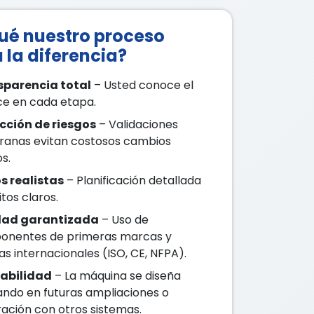
ué nuestro proceso
la diferencia?
sparencia total
– Usted conoce el
e en cada etapa.
cción de riesgos
– Validaciones
anas evitan costosos cambios
s.
s realistas
– Planificación detallada
tos claros.
dad garantizada
– Uso de
onentes de primeras marcas y
s internacionales (ISO, CE, NFPA).
labilidad
– La máquina se diseña
ndo en futuras ampliaciones o
ración con otros sistemas.