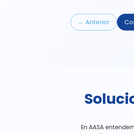
← Anterior
Co
Soluc
En AASA entendemo