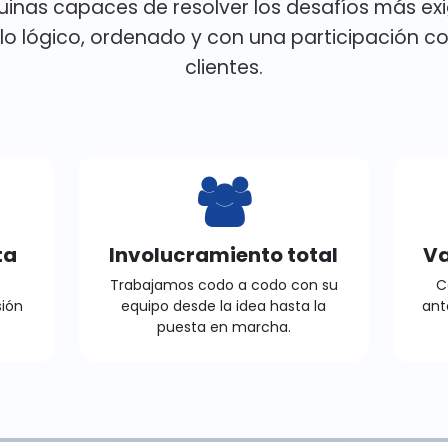
inas capaces de resolver los desafíos más ex
lo lógico, ordenado y con una participación c
clientes.
ta
Involucramiento total
Va
s
Trabajamos codo a codo con su
C
sión
equipo desde la idea hasta la
ant
puesta en marcha.