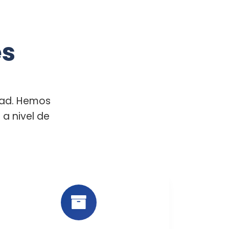
es
dad. Hemos
a nivel de