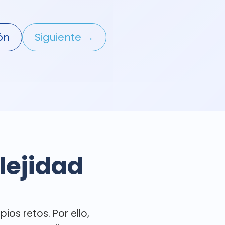
ión
Siguiente →
lejidad
s retos. Por ello,