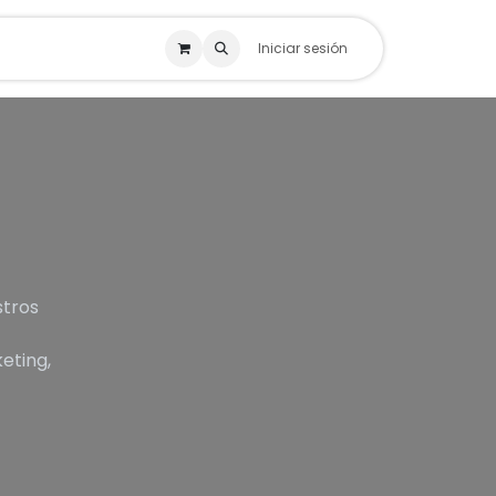
Iniciar sesión
stros
eting,